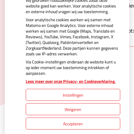
Wij gebruiken noodzakelijke cookies zodat deze
Kd0xrjVCve6r2VwSCqdcYXQV4vspNerw&type=revie
website goed kan werken. Voor analytische cookies
en externe inhoud vragen wij uw toestemming.
carousel&webshop-or-
Voor analytische cookies werken wij samen met
regular=regular&orientation=portrait&logo-
Matomo en Google Analytics. Voor externe inhoud
color=blue&background=white&border=1"></script
werken wij samen met Google (Maps, Translate en
Reviews), YouTube, Vimeo, Facebook, Instagram, X
(Twitter), Qualizorg, Patiëntenvertellen en
ZorgkaartNederland. Deze partijen kunnen gegevens
zoals uw IP-adres verwerken.
Via Cookie-instellingen onderaan de website kunt u
op ieder moment uw toestemming intrekken of
aanpassen.
Uw Zorg Online
|
Beheer
Lees meer over onze Privacy- en Cookieverklaring.
Instellingen
Privacy verklaring
|
Cookie-instellingen
|
Weigeren
Voorwaarden
Accepteren