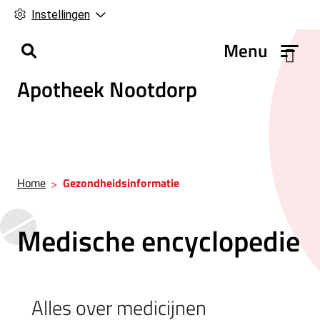
Instellingen
H
Menu
o
Apotheek Nootdorp
o
f
d
m
e
n
Home
Gezondheidsinformatie
u
Medische encyclopedie
Alles over medicijnen