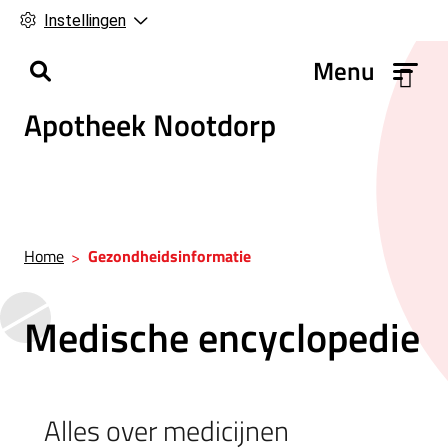
Instellingen
H
Menu
o
Apotheek Nootdorp
o
f
d
m
e
n
Home
Gezondheidsinformatie
u
Medische encyclopedie
Alles over medicijnen