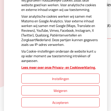
Wij gebruiken noodzakelijke cookies zodat deze
Kd0xrjVCve6r2VwSCqdcYXQV4vspNerw&type=revie
website goed kan werken. Voor analytische cookies
en externe inhoud vragen wij uw toestemming.
carousel&webshop-or-
Voor analytische cookies werken wij samen met
regular=regular&orientation=portrait&logo-
Matomo en Google Analytics. Voor externe inhoud
color=blue&background=white&border=1"></script
werken wij samen met Google (Maps, Translate en
Reviews), YouTube, Vimeo, Facebook, Instagram, X
(Twitter), Qualizorg, Patiëntenvertellen en
ZorgkaartNederland. Deze partijen kunnen gegevens
zoals uw IP-adres verwerken.
Via Cookie-instellingen onderaan de website kunt u
op ieder moment uw toestemming intrekken of
aanpassen.
Uw Zorg Online
|
Beheer
Lees meer over onze Privacy- en Cookieverklaring.
Instellingen
Privacy verklaring
|
Cookie-instellingen
|
Weigeren
Voorwaarden
Accepteren