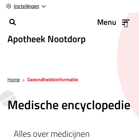
Instellingen
H
Menu
o
Apotheek Nootdorp
o
f
d
m
e
n
Home
Gezondheidsinformatie
u
Medische encyclopedie
Alles over medicijnen