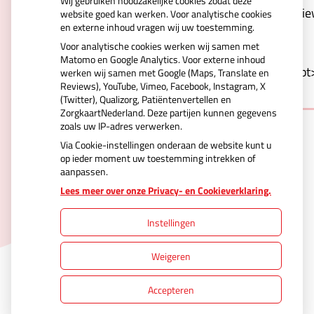
Wij gebruiken noodzakelijke cookies zodat deze
Kd0xrjVCve6r2VwSCqdcYXQV4vspNerw&type=revie
website goed kan werken. Voor analytische cookies
en externe inhoud vragen wij uw toestemming.
carousel&webshop-or-
Voor analytische cookies werken wij samen met
regular=regular&orientation=portrait&logo-
Matomo en Google Analytics. Voor externe inhoud
color=blue&background=white&border=1"></script
werken wij samen met Google (Maps, Translate en
Reviews), YouTube, Vimeo, Facebook, Instagram, X
(Twitter), Qualizorg, Patiëntenvertellen en
ZorgkaartNederland. Deze partijen kunnen gegevens
zoals uw IP-adres verwerken.
Via Cookie-instellingen onderaan de website kunt u
op ieder moment uw toestemming intrekken of
aanpassen.
Uw Zorg Online
|
Beheer
Lees meer over onze Privacy- en Cookieverklaring.
Instellingen
Privacy verklaring
|
Cookie-instellingen
|
Weigeren
Voorwaarden
Accepteren