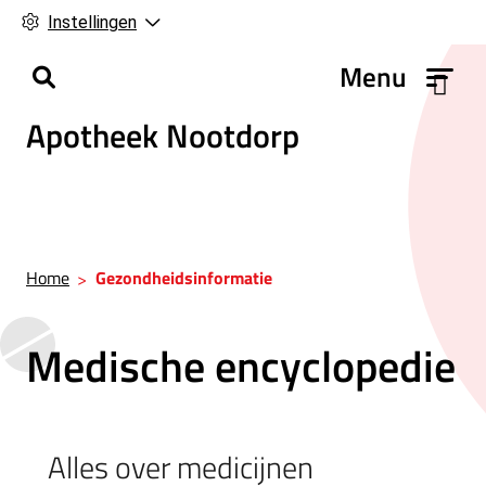
Instellingen
H
Menu
o
Apotheek Nootdorp
o
f
d
m
e
n
Home
Gezondheidsinformatie
u
Medische encyclopedie
Alles over medicijnen