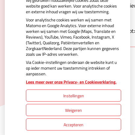
Wij gebruiken noodzakelijke cookies zodat deze
Kd0xrjVCve6r2VwSCqdcYXQV4vspNerw&type=revie
website goed kan werken. Voor analytische cookies
en externe inhoud vragen wij uw toestemming.
carousel&webshop-or-
Voor analytische cookies werken wij samen met
regular=regular&orientation=portrait&logo-
Matomo en Google Analytics. Voor externe inhoud
color=blue&background=white&border=1"></script
werken wij samen met Google (Maps, Translate en
Reviews), YouTube, Vimeo, Facebook, Instagram, X
(Twitter), Qualizorg, Patiëntenvertellen en
ZorgkaartNederland. Deze partijen kunnen gegevens
zoals uw IP-adres verwerken.
Via Cookie-instellingen onderaan de website kunt u
op ieder moment uw toestemming intrekken of
aanpassen.
Uw Zorg Online
|
Beheer
Lees meer over onze Privacy- en Cookieverklaring.
Instellingen
Privacy verklaring
|
Cookie-instellingen
|
Weigeren
Voorwaarden
Accepteren