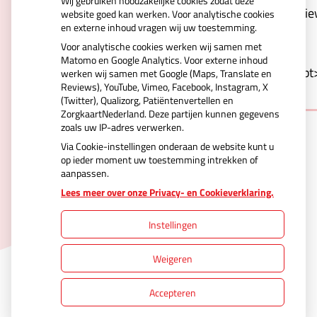
Wij gebruiken noodzakelijke cookies zodat deze
Kd0xrjVCve6r2VwSCqdcYXQV4vspNerw&type=revie
website goed kan werken. Voor analytische cookies
en externe inhoud vragen wij uw toestemming.
carousel&webshop-or-
Voor analytische cookies werken wij samen met
regular=regular&orientation=portrait&logo-
Matomo en Google Analytics. Voor externe inhoud
color=blue&background=white&border=1"></script
werken wij samen met Google (Maps, Translate en
Reviews), YouTube, Vimeo, Facebook, Instagram, X
(Twitter), Qualizorg, Patiëntenvertellen en
ZorgkaartNederland. Deze partijen kunnen gegevens
zoals uw IP-adres verwerken.
Via Cookie-instellingen onderaan de website kunt u
op ieder moment uw toestemming intrekken of
aanpassen.
Uw Zorg Online
|
Beheer
Lees meer over onze Privacy- en Cookieverklaring.
Instellingen
Privacy verklaring
|
Cookie-instellingen
|
Weigeren
Voorwaarden
Accepteren