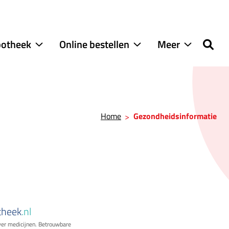
potheek
Online bestellen
Meer
Onze
Online
Meer
apotheek
bestellen
submenu
submenu
submenu
Home
Gezondheidsinformatie
theek
.nl
ver medicijnen. Betrouwbare