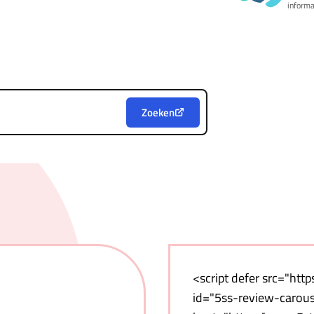
informa
Zoeken
<script defer src="http
id="5ss-review-carouse