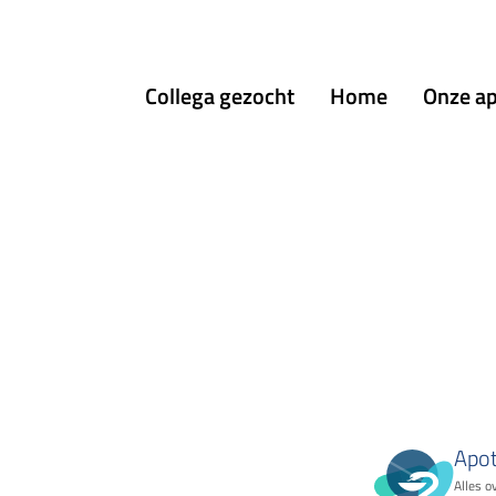
menu
Collega gezocht
Home
Onze a
Apo
Alles o