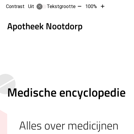
Tekst
Tekst
Contrast
Tekstgrootte
100%
Uit
verkleinen
vergroten
met
met
Hoofd
Apotheek Nootdorp
10%
10%
Medische encyclopedie
Alles over medicijnen