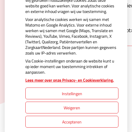
Wij gebruiken noodzakelijke cookies zodat deze
Kd0xrjVCve6r2VwSCqdcYXQV4vspNerw&type=revie
website goed kan werken. Voor analytische cookies
en externe inhoud vragen wij uw toestemming.
carousel&webshop-or-
Voor analytische cookies werken wij samen met
regular=regular&orientation=portrait&logo-
Matomo en Google Analytics. Voor externe inhoud
color=blue&background=white&border=1"></script
werken wij samen met Google (Maps, Translate en
Reviews), YouTube, Vimeo, Facebook, Instagram, X
(Twitter), Qualizorg, Patiëntenvertellen en
ZorgkaartNederland. Deze partijen kunnen gegevens
zoals uw IP-adres verwerken.
Via Cookie-instellingen onderaan de website kunt u
op ieder moment uw toestemming intrekken of
aanpassen.
Uw Zorg Online
|
Beheer
Lees meer over onze Privacy- en Cookieverklaring.
Instellingen
Privacy verklaring
|
Cookie-instellingen
|
Weigeren
Voorwaarden
Accepteren