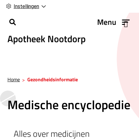
Instellingen
H
Menu
o
Apotheek Nootdorp
o
f
d
m
e
n
Home
Gezondheidsinformatie
u
Medische encyclopedie
Alles over medicijnen