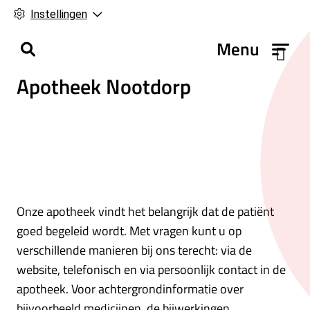
Instellingen
H
Menu
o
Apotheek Nootdorp
o
f
d
m
e
n
u
Onze apotheek vindt het belangrijk dat de patiënt
goed begeleid wordt. Met vragen kunt u op
verschillende manieren bij ons terecht: via de
website, telefonisch en via persoonlijk contact in de
apotheek. Voor achtergrondinformatie over
bijvoorbeeld medicijnen, de bijwerkingen,