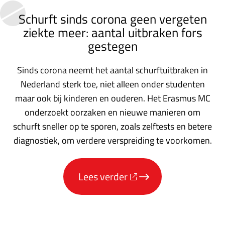
afslankmedicijnen
Schurft sinds corona geen vergeten
mogen
ziekte meer: aantal uitbraken fors
voorschrijven,
gestegen
neemt
gebruik
Sinds corona neemt het aantal schurftuitbraken in
toe'
Nederland sterk toe, niet alleen onder studenten
op
maar ook bij kinderen en ouderen. Het Erasmus MC
onderzoekt oorzaken en nieuwe manieren om
Nationale
schurft sneller op te sporen, zoals zelftests en betere
zorggids
diagnostiek, om verdere verspreiding te voorkomen.
Lees verder
over
'Schurft
sinds