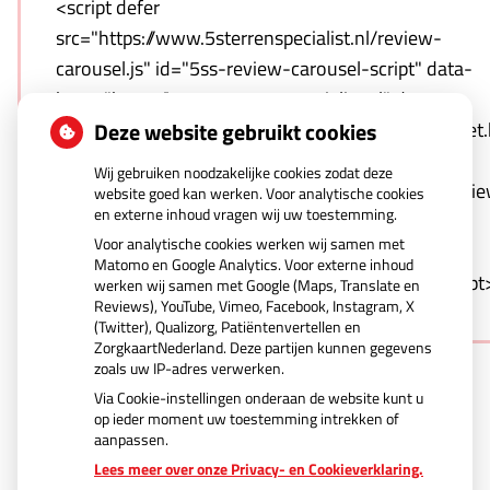
<script defer
src="https://www.5sterrenspecialist.nl/review-
carousel.js" id="5ss-review-carousel-script" data-
host="https://www.5sterrenspecialist.nl" data-
Deze website gebruikt cookies
template="https://www.5sterrenspecialist.nl/widget
hash=qnwZULNO1T-
Wij gebruiken noodzakelijke cookies zodat deze
Kd0xrjVCve6r2VwSCqdcYXQV4vspNerw&type=revie
website goed kan werken. Voor analytische cookies
en externe inhoud vragen wij uw toestemming.
carousel&webshop-or-
Voor analytische cookies werken wij samen met
regular=regular&orientation=portrait&logo-
Matomo en Google Analytics. Voor externe inhoud
color=blue&background=white&border=1"></script
werken wij samen met Google (Maps, Translate en
Reviews), YouTube, Vimeo, Facebook, Instagram, X
(Twitter), Qualizorg, Patiëntenvertellen en
ZorgkaartNederland. Deze partijen kunnen gegevens
zoals uw IP-adres verwerken.
Via Cookie-instellingen onderaan de website kunt u
op ieder moment uw toestemming intrekken of
aanpassen.
Uw Zorg Online
|
Beheer
Lees meer over onze Privacy- en Cookieverklaring.