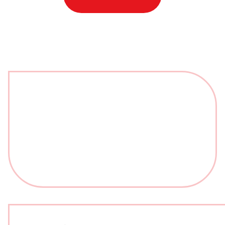
over
'Stoppen
met
afslankmedicijnen
betekent
zonder
leefstijlaanpassingen
weer
gewichtstoename'
op
Nationale
zorggids