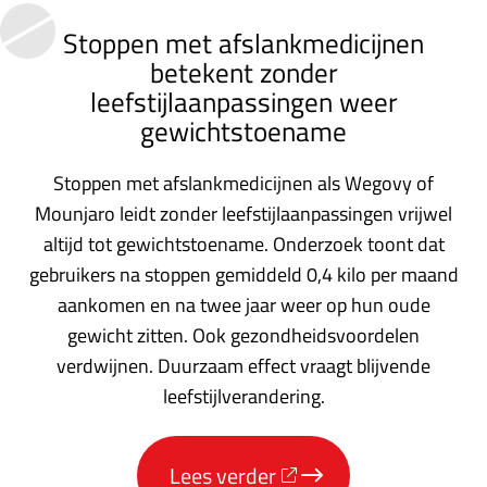
corona
Stoppen met afslankmedicijnen
geen
betekent zonder
vergeten
leefstijlaanpassingen weer
ziekte
gewichtstoename
meer:
aantal
Stoppen met afslankmedicijnen als Wegovy of
uitbraken
Mounjaro leidt zonder leefstijlaanpassingen vrijwel
altijd tot gewichtstoename. Onderzoek toont dat
fors
gebruikers na stoppen gemiddeld 0,4 kilo per maand
gestegen'
aankomen en na twee jaar weer op hun oude
op
gewicht zitten. Ook gezondheidsvoordelen
Nationale
verdwijnen. Duurzaam effect vraagt blijvende
zorggids
leefstijlverandering.
Lees verder