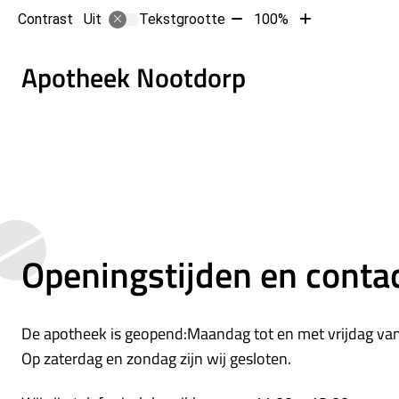
Tekst
Tekst
Contrast
Tekstgrootte
100%
Uit
verkleinen
vergroten
met
met
Hoofd
Apotheek Nootdorp
10%
10%
Openingstijden en cont
De apotheek is geopend:Maandag tot en met vrijdag van 
Op zaterdag en zondag zijn wij gesloten.