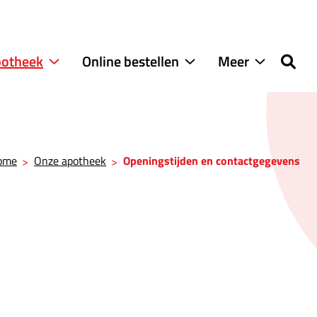
potheek
Online bestellen
Meer
Onze
Online
Meer
apotheek
bestellen
submenu
submenu
submenu
ome
Onze apotheek
Openingstijden en contactgegevens