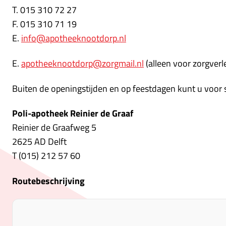
T. 015 310 72 27
F. 015 310 71 19
E.
info@apotheeknootdorp.nl
E.
apotheeknootdorp@zorgmail.nl
(alleen voor zorgver
Buiten de openingstijden en op feestdagen kunt u voor s
Poli-apotheek Reinier de Graaf
Reinier de Graafweg 5
2625 AD Delft
T (015) 212 57 60
Routebeschrijving