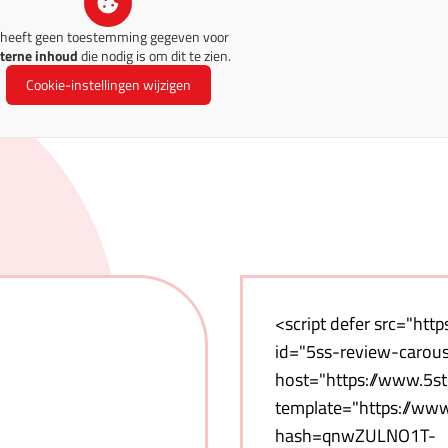
 heeft geen toestemming gegeven voor
terne inhoud
die nodig is om dit te zien.
Cookie-instellingen wijzigen
<script defer src="http
id="5ss-review-carouse
host="https://www.5ste
template="https://www.
hash=qnwZULNO1T-