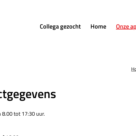
menu
Collega gezocht
Home
Onze a
H
actgegevens
8.00 tot 17:30 uur.