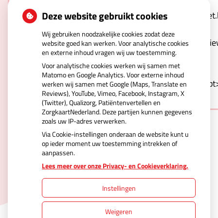
host="https://www.5sterrenspecialist.nl" data-
Deze website gebruikt cookies
template="https://www.5sterrenspecialist.nl/widget
hash=qnwZULNO1T-
Wij gebruiken noodzakelijke cookies zodat deze
Kd0xrjVCve6r2VwSCqdcYXQV4vspNerw&type=revie
website goed kan werken. Voor analytische cookies
en externe inhoud vragen wij uw toestemming.
carousel&webshop-or-
Voor analytische cookies werken wij samen met
regular=regular&orientation=portrait&logo-
Matomo en Google Analytics. Voor externe inhoud
color=blue&background=white&border=1"></script
werken wij samen met Google (Maps, Translate en
Reviews), YouTube, Vimeo, Facebook, Instagram, X
(Twitter), Qualizorg, Patiëntenvertellen en
ZorgkaartNederland. Deze partijen kunnen gegevens
zoals uw IP-adres verwerken.
Via Cookie-instellingen onderaan de website kunt u
op ieder moment uw toestemming intrekken of
aanpassen.
Uw Zorg Online
|
Beheer
Lees meer over onze Privacy- en Cookieverklaring.
Instellingen
Privacy verklaring
|
Cookie-instellingen
|
Weigeren