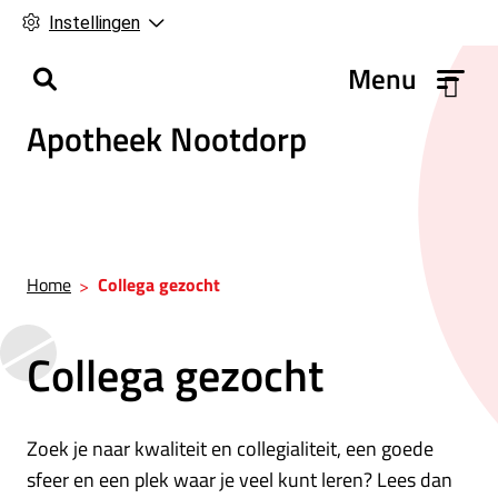
Instellingen
H
Menu
o
Apotheek Nootdorp
o
f
d
m
e
n
Home
Collega gezocht
u
Collega gezocht
Zoek je naar kwaliteit en collegialiteit, een goede
sfeer en een plek waar je veel kunt leren? Lees dan