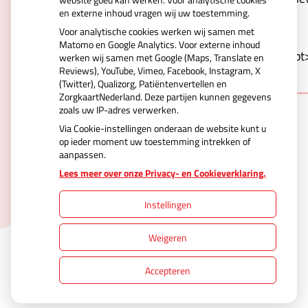
en externe inhoud vragen wij uw toestemming.
carousel&webshop-or-
Voor analytische cookies werken wij samen met
regular=regular&orientation=portrait&logo-
Matomo en Google Analytics. Voor externe inhoud
color=blue&background=white&border=1"></script
werken wij samen met Google (Maps, Translate en
Reviews), YouTube, Vimeo, Facebook, Instagram, X
(Twitter), Qualizorg, Patiëntenvertellen en
ZorgkaartNederland. Deze partijen kunnen gegevens
zoals uw IP-adres verwerken.
Via Cookie-instellingen onderaan de website kunt u
op ieder moment uw toestemming intrekken of
aanpassen.
Uw Zorg Online
|
Beheer
Lees meer over onze Privacy- en Cookieverklaring.
Instellingen
Privacy verklaring
|
Cookie-instellingen
|
Weigeren
Voorwaarden
Accepteren