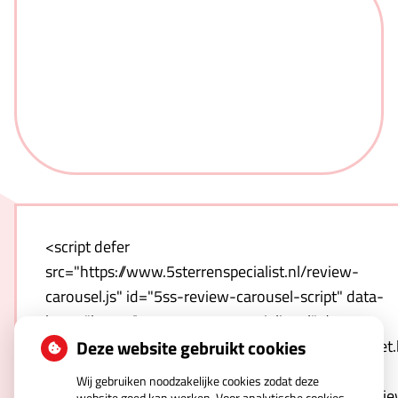
<script defer
src="https://www.5sterrenspecialist.nl/review-
carousel.js" id="5ss-review-carousel-script" data-
host="https://www.5sterrenspecialist.nl" data-
Deze website gebruikt cookies
template="https://www.5sterrenspecialist.nl/widget
hash=qnwZULNO1T-
Wij gebruiken noodzakelijke cookies zodat deze
Kd0xrjVCve6r2VwSCqdcYXQV4vspNerw&type=revie
website goed kan werken. Voor analytische cookies