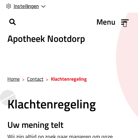
Instellingen
H
Menu
o
Apotheek Nootdorp
o
f
d
m
e
n
Home
Contact
Klachtenregeling
u
Klachtenregeling
Uw mening telt
Wij zijn altijd op zoek naar manieren om onze