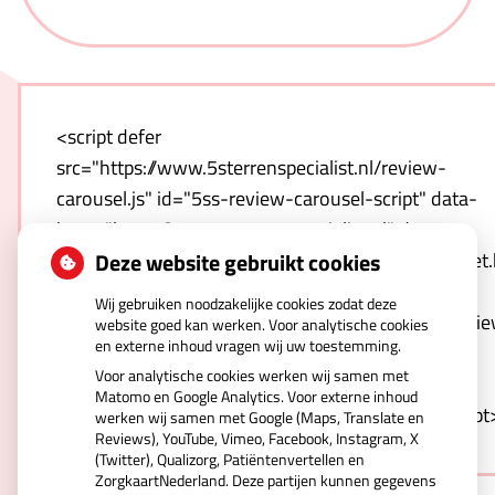
<script defer
src="https://www.5sterrenspecialist.nl/review-
carousel.js" id="5ss-review-carousel-script" data-
host="https://www.5sterrenspecialist.nl" data-
Deze website gebruikt cookies
template="https://www.5sterrenspecialist.nl/widget
hash=qnwZULNO1T-
Wij gebruiken noodzakelijke cookies zodat deze
Kd0xrjVCve6r2VwSCqdcYXQV4vspNerw&type=revie
website goed kan werken. Voor analytische cookies
en externe inhoud vragen wij uw toestemming.
carousel&webshop-or-
Voor analytische cookies werken wij samen met
regular=regular&orientation=portrait&logo-
Matomo en Google Analytics. Voor externe inhoud
color=blue&background=white&border=1"></script
werken wij samen met Google (Maps, Translate en
Reviews), YouTube, Vimeo, Facebook, Instagram, X
(Twitter), Qualizorg, Patiëntenvertellen en
ZorgkaartNederland. Deze partijen kunnen gegevens