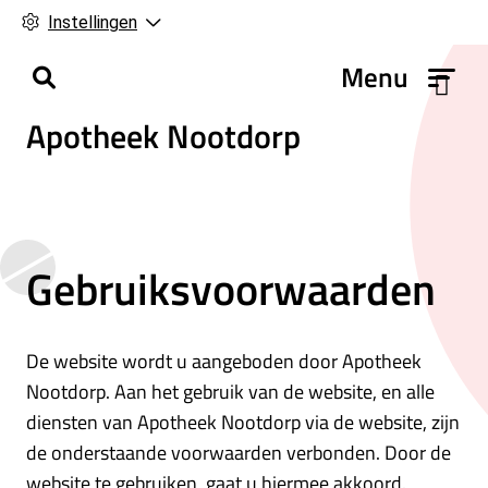
Instellingen
H
Menu
o
Apotheek Nootdorp
o
f
d
m
e
Gebruiksvoorwaarden
n
u
De website wordt u aangeboden door Apotheek
Nootdorp. Aan het gebruik van de website, en alle
diensten van Apotheek Nootdorp via de website, zijn
de onderstaande voorwaarden verbonden. Door de
website te gebruiken, gaat u hiermee akkoord.