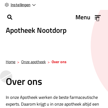
Instellingen
H
Menu
o
Apotheek Nootdorp
o
f
d
m
e
n
Home
Onze apotheek
Over ons
u
Over ons
In onze Apotheek werken de beste farmaceutische
experts. Daarom krijgt u in onze apotheek altijd een