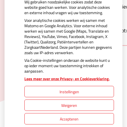
Wij gebruiken noodzakelijke cookies zodat deze
Kd0xrjVCve6r2VwSCqdcYXQV4vspNerw&type=revie
website goed kan werken. Voor analytische cookies
en externe inhoud vragen wij uw toestemming.
carousel&webshop-or-
Voor analytische cookies werken wij samen met
regular=regular&orientation=portrait&logo-
Matomo en Google Analytics. Voor externe inhoud
color=blue&background=white&border=1"></script
werken wij samen met Google (Maps, Translate en
Reviews), YouTube, Vimeo, Facebook, Instagram, X
(Twitter), Qualizorg, Patiëntenvertellen en
ZorgkaartNederland. Deze partijen kunnen gegevens
zoals uw IP-adres verwerken.
Via Cookie-instellingen onderaan de website kunt u
op ieder moment uw toestemming intrekken of
aanpassen.
Uw Zorg Online
|
Beheer
Lees meer over onze Privacy- en Cookieverklaring.
Instellingen
Privacy verklaring
|
Cookie-instellingen
|
Weigeren
Voorwaarden
Accepteren