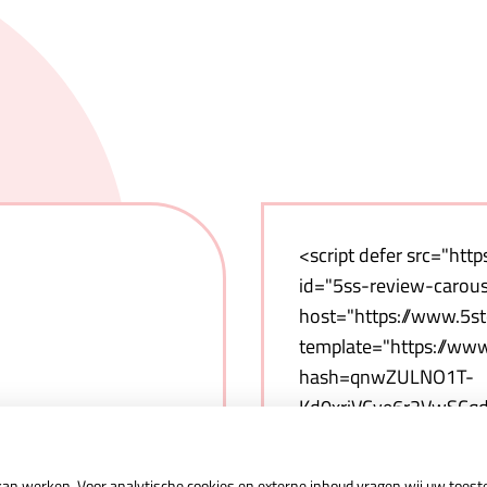
<script defer src="http
id="5ss-review-carouse
host="https://www.5ste
template="https://www.
hash=qnwZULNO1T-
Kd0xrjVCve6r2VwSCq
carousel&webshop-or-r
color=blue&backgroun
 kan werken. Voor analytische cookies en externe inhoud vragen wij uw toes