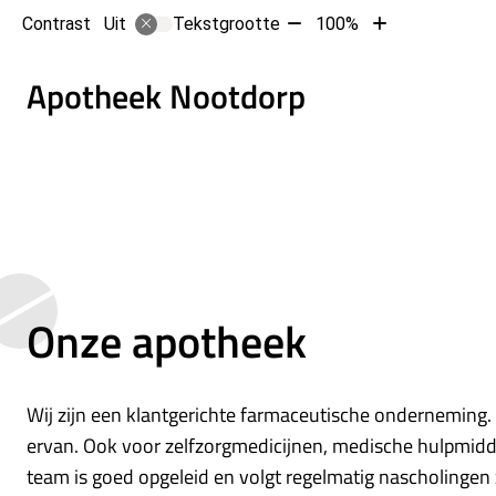
Tekst
Tekst
Contrast
Tekstgrootte
100%
Uit
verkleinen
vergroten
met
met
Hoofd
Apotheek Nootdorp
10%
10%
Onze apotheek
Wij zijn een klantgerichte farmaceutische onderneming. 
ervan. Ook voor zelfzorgmedicijnen, medische hulpmiddel
team is goed opgeleid en volgt regelmatig nascholingen 