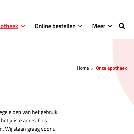
potheek
Online bestellen
Meer
Onze
Online
Meer
apotheek
bestellen
submenu
submenu
submenu
Home
Onze apotheek
begeleiden van het gebruik
het juiste adres. Ons
n. Wij staan graag voor u