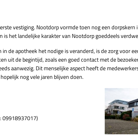
te vestiging. Nootdorp vormde toen nog een dorpskern in 
n is het landelijke karakter van Nootdorp goeddeels verdw
in de apotheek het nodige is veranderd, is de zorg voor ee
en uit de begintijd, zoals een goed contact met de bezoeke
steeds aanwezig. Dit menselijke aspect heeft de medewerkers
hopelijk nog vele jaren blijven doen.
. Pham
37017)