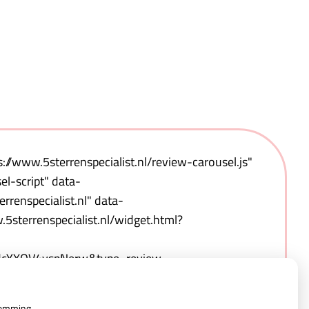
s://www.5sterrenspecialist.nl/review-carousel.js"
l-script" data-
rrenspecialist.nl" data-
5sterrenspecialist.nl/widget.html?
dcYXQV4vspNerw&type=review-
egular=regular&orientation=portrait&logo-
d=white&border=1"></script>
temming.