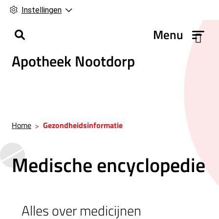
Instellingen
H
Menu
o
Apotheek Nootdorp
o
f
d
m
e
n
Home
Gezondheidsinformatie
u
Medische encyclopedie
Alles over medicijnen