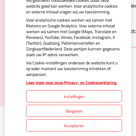
Wij gebruiken noodzakelijke cookies zodat deze
Kd0xrjVCve6r2VwSCqdcYXQV4vspNerw&type=revie
website goed kan werken. Voor analytische cookies
en externe inhoud vragen wij uw toestemming.
carousel&webshop-or-
Voor analytische cookies werken wij samen met
regular=regular&orientation=portrait&logo-
Matomo en Google Analytics. Voor externe inhoud
color=blue&background=white&border=1"></script
werken wij samen met Google (Maps, Translate en
Reviews), YouTube, Vimeo, Facebook, Instagram, X
(Twitter), Qualizorg, Patiëntenvertellen en
ZorgkaartNederland. Deze partijen kunnen gegevens
zoals uw IP-adres verwerken.
Via Cookie-instellingen onderaan de website kunt u
op ieder moment uw toestemming intrekken of
aanpassen.
Uw Zorg Online
|
Beheer
Lees meer over onze Privacy- en Cookieverklaring.
Instellingen
Privacy verklaring
|
Cookie-instellingen
|
Weigeren
Voorwaarden
Accepteren