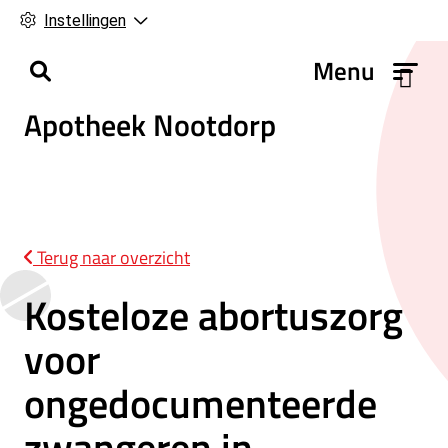
Instellingen
H
Menu
o
Apotheek Nootdorp
o
f
d
m
e
n
Terug naar overzicht
u
Kosteloze abortuszorg
voor
ongedocumenteerde
zwangeren in