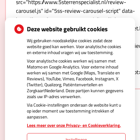
src="https://www.5sterrenspecialist.nl/review-
carousel.js" id="5ss-review-carousel-script" data-
host="https://www.5sterrenspecialist.nl" data-
Deze website gebruikt cookies
template="https://www.5sterrenspecialist.nl/widget
hash=qnwZULNO1T-
Wij gebruiken noodzakelijke cookies zodat deze
Kd0xrjVCve6r2VwSCqdcYXQV4vspNerw&type=revie
website goed kan werken. Voor analytische cookies
en externe inhoud vragen wij uw toestemming.
carousel&webshop-or-
Voor analytische cookies werken wij samen met
regular=regular&orientation=portrait&logo-
Matomo en Google Analytics. Voor externe inhoud
color=blue&background=white&border=1"></script
werken wij samen met Google (Maps, Translate en
Reviews), YouTube, Vimeo, Facebook, Instagram, X
(Twitter), Qualizorg, Patiëntenvertellen en
ZorgkaartNederland. Deze partijen kunnen gegevens
zoals uw IP-adres verwerken.
Via Cookie-instellingen onderaan de website kunt u
op ieder moment uw toestemming intrekken of
aanpassen.
Uw Zorg Online
|
Beheer
Lees meer over onze Privacy- en Cookieverklaring.
Instellingen